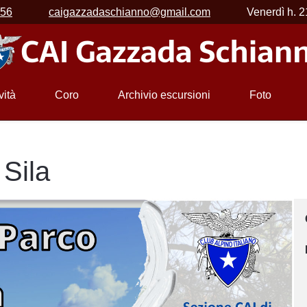
456
caigazzadaschianno@gmail.com
Venerdì h. 2
vità
Coro
Archivio escursioni
Foto
 Sila