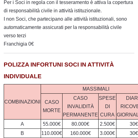
Per i Soci in regola con il tesseramento è attiva la copertura
di responsabilità civile in attività istituzionale.
I non Soci, che partecipano alle attività istituzionali, sono
automaticamente assicurati per la responsabilità civile
verso terzi
Franchigia 0€
POLIZZA INFORTUNI SOCI IN ATTIVITÀ
INDIVIDUALE
MASSIMALI
CASO
SPESE
DIA
COMBINAZIONI
CASO
INVALIDITÀ
DI
RICOV
MORTE
PERMANENTE
CURA
GIORNA
A
55.000€
80.000€
2.500€
30€
B
110.000€
160.000€
3.000€
30€